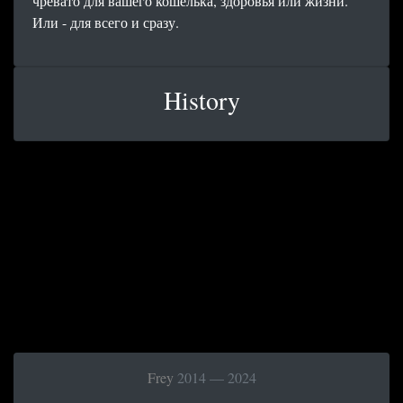
чревато для вашего кошелька, здоровья или жизни.
Или - для всего и сразу.
History
Frey
2014 — 2024