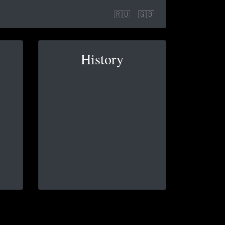
🇷🇺
🇬🇧
History