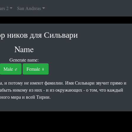
ars 2
San Andreas
ор ников для Сильвари
Name
Generate name:
Male ♂
Female ♀
а, и потому не имеют фамилии. Имя Сильвари звучит прямо и
забыть никому из них - и из окружающих - о том, что каждый
иного мира и всей Тирии.