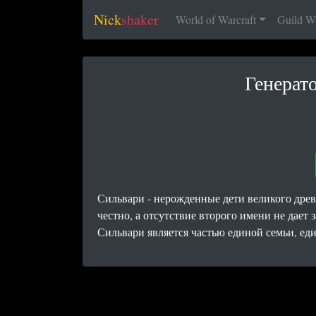
Nick
shaker
World of Warcraft
Guild W
Генерат
Сильвари - нерожденные дети великого древ
честно, а отсутствие второго имени не дает 
Сильвари является частью единой семьи, ед