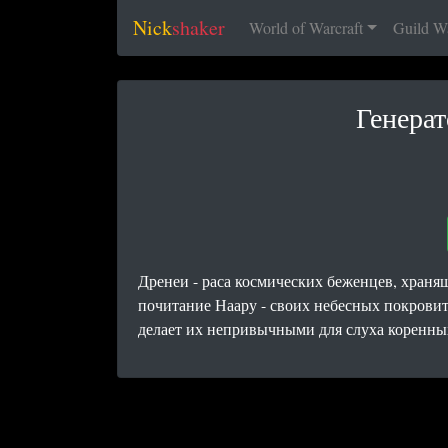
Nick
shaker
World of Warcraft
Guild W
Генерат
Дренеи - раса космических беженцев, хранящ
почитание Наару - своих небесных покровит
делает их непривычными для слуха коренных