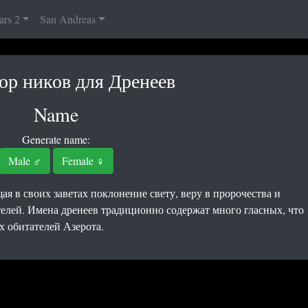
ars 2
San Andreas
ор ников для Дренеев
Name
Generate name:
Male ♂
Female ♀
ая в своих заветах поклонение свету, веру в пророчества и
елей. Имена дренеев традиционно содержат много гласных, что
 обитателей Азерота.