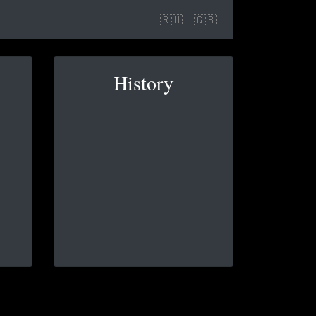
🇷🇺
🇬🇧
History