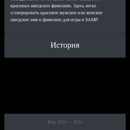
красивых шведских фамилиях. Здесь легко
сгенерировать красивое мужское или женское
шведское имя и фамилию для игры в SAMP.
История
Frey
2014 — 2024